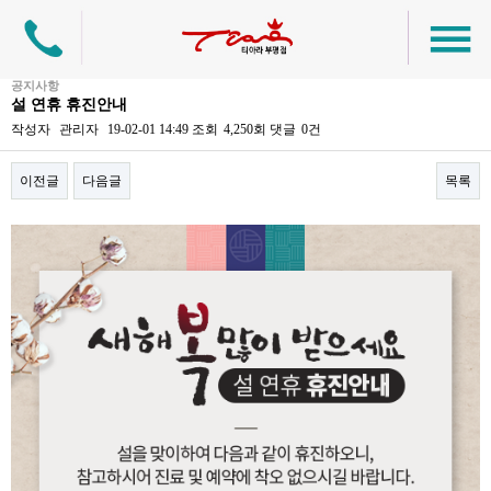
공지사항
설 연휴 휴진안내
작성자
관리자
19-02-01 14:49
조회
4,250회
댓글
0건
이전글
다음글
목록
본문