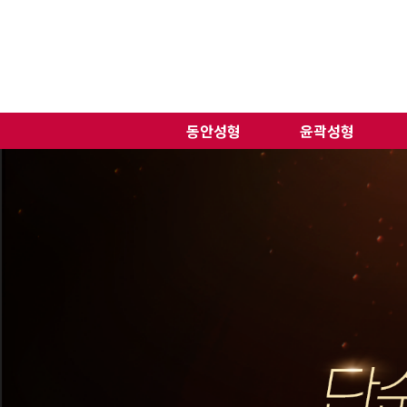
동안성형
윤곽성형