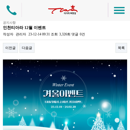
공지사항
인천티아라 12월 이벤트
작성자
관리자
23-12-14 09:31
조회
3,326회
댓글
0건
이전글
다음글
목록
본문