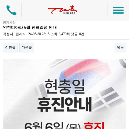
공지사항
인천티아라 6월 진료일정 안내
작성자
관리자
24-05-30 23:15
조회
3,470회
댓글
0건
이전글
다음글
목록
본문